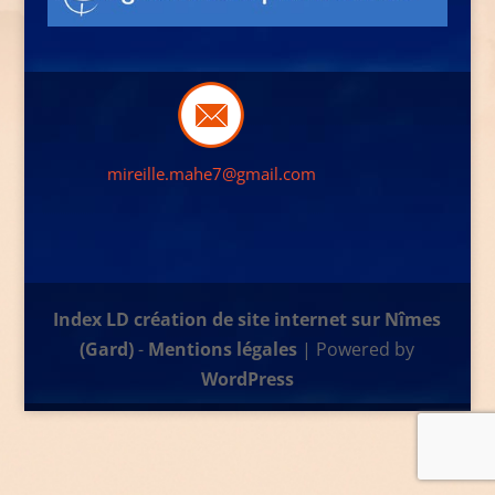
mireille.mahe7@gmail.com
Index LD création de site internet sur Nîmes
(Gard)
-
Mentions légales
| Powered by
WordPress