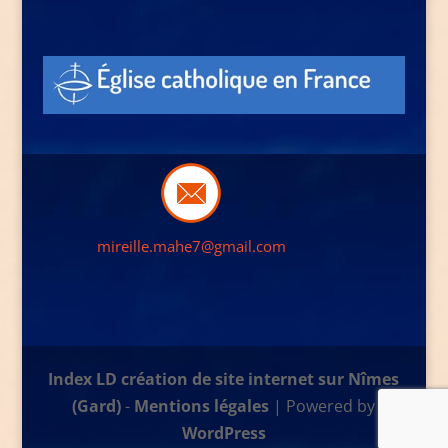
mireille.mahe7@gmail.com
Index LD création de site internet sur Nîmes
(Gard)
-
Mentions légales
| Powered by
WordPress