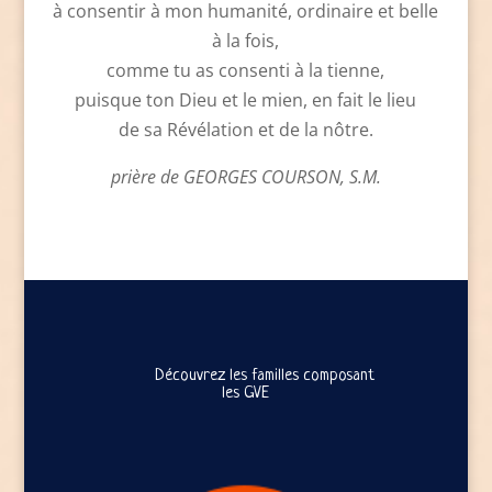
à consentir à mon humanité, ordinaire et belle
à la fois,
comme tu as consenti à la tienne,
puisque ton Dieu et le mien, en fait le lieu
de sa Révélation et de la nôtre.
prière de GEORGES COURSON, S.M.
Découvrez les familles composant
les GVE