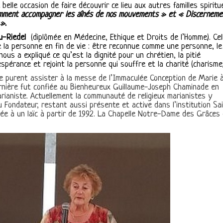
belle occasion de faire découvrir ce lieu aux autres familles spiritu
mment accompagner les aînés de nos mouvements » et « Discerneme
».
u-Riedel
(diplômée en Médecine, Ethique et Droits de l’Homme). Cel
e la personne en fin de vie : être reconnue comme une personne, le
nous a expliqué ce qu’est la dignité pour un chrétien, la pitié
spérance et rejoint la personne qui souffre et la charité (charisme)
tre purent assister à
la messe de l’Immaculée Conception de Marie à
rnière fut confiée au Bienheureux Guillaume-Joseph Chaminade en
arianiste. Actuellement la communauté de religieux marianistes y
u Fondateur, restant aussi présente et active dans l’institution Sa
iée à un laïc à partir de 1992. La Chapelle Notre-Dame des Grâces